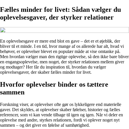
Fælles minder for livet: Sådan vælger du
oplevelsesgaver, der styrker relationer
En oplevelsesgave er mere end blot en gave – det er et øjeblik, der
bliver til et minde. I en tid, hvor mange af os allerede har alt, hvad vi
behøver, er oplevelser blevet en populær måde at vise omtanke på.
Men hvordan vælger man den rigtige oplevelse, så den ikke bare bliver
en engangsoplevelse, men noget, der styrker relationen mellem giver
og modtager? Her får du inspiration til, hvordan du vælger
oplevelsesgaver, der skaber fælles minder for livet.
Hvorfor oplevelser binder os tættere
sammen
Forskning viser, at oplevelser ofte gør os lykkeligere end materielle
gaver. Det skyldes, at oplevelser skaber følelser, historier og fælles
referencer, som vi kan vende tilbage til igen og igen. Når vi deler en
oplevelse med andre, styrkes relationen, fordi vi oplever noget nyt
sammen – og det giver en følelse af samhørighed.