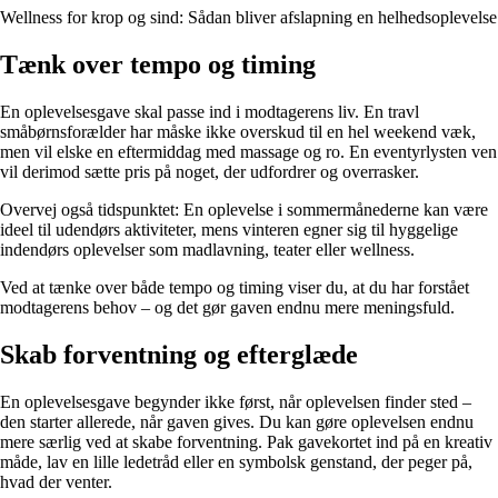
Wellness for krop og sind: Sådan bliver afslapning en helhedsoplevelse
Tænk over tempo og timing
En oplevelsesgave skal passe ind i modtagerens liv. En travl
småbørnsforælder har måske ikke overskud til en hel weekend væk,
men vil elske en eftermiddag med massage og ro. En eventyrlysten ven
vil derimod sætte pris på noget, der udfordrer og overrasker.
Overvej også tidspunktet: En oplevelse i sommermånederne kan være
ideel til udendørs aktiviteter, mens vinteren egner sig til hyggelige
indendørs oplevelser som madlavning, teater eller wellness.
Ved at tænke over både tempo og timing viser du, at du har forstået
modtagerens behov – og det gør gaven endnu mere meningsfuld.
Skab forventning og efterglæde
En oplevelsesgave begynder ikke først, når oplevelsen finder sted –
den starter allerede, når gaven gives. Du kan gøre oplevelsen endnu
mere særlig ved at skabe forventning. Pak gavekortet ind på en kreativ
måde, lav en lille ledetråd eller en symbolsk genstand, der peger på,
hvad der venter.