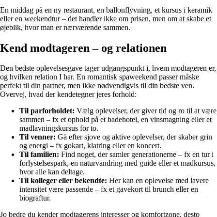
En middag på en ny restaurant, en ballonflyvning, et kursus i keramik
eller en weekendtur – det handler ikke om prisen, men om at skabe et
øjeblik, hvor man er nærværende sammen.
Kend modtageren – og relationen
Den bedste oplevelsesgave tager udgangspunkt i, hvem modtageren er,
og hvilken relation I har. En romantisk spaweekend passer måske
perfekt til din partner, men ikke nødvendigvis til din bedste ven.
Overvej, hvad der kendetegner jeres forhold:
Til parforholdet:
Vælg oplevelser, der giver tid og ro til at være
sammen – fx et ophold på et badehotel, en vinsmagning eller et
madlavningskursus for to.
Til venner:
Gå efter sjove og aktive oplevelser, der skaber grin
og energi – fx gokart, klatring eller en koncert.
Til familien:
Find noget, der samler generationerne – fx en tur i
forlystelsespark, en naturvandring med guide eller et madkursus,
hvor alle kan deltage.
Til kolleger eller bekendte:
Her kan en oplevelse med lavere
intensitet være passende – fx et gavekort til brunch eller en
biograftur.
Jo bedre du kender modtagerens interesser og komfortzone, desto