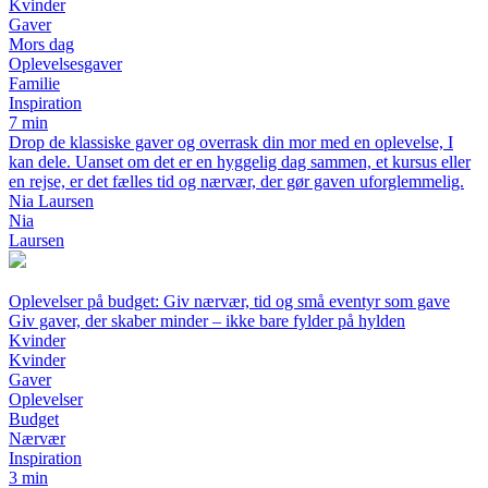
Kvinder
Gaver
Mors dag
Oplevelsesgaver
Familie
Inspiration
7 min
Drop de klassiske gaver og overrask din mor med en oplevelse, I
kan dele. Uanset om det er en hyggelig dag sammen, et kursus eller
en rejse, er det fælles tid og nærvær, der gør gaven uforglemmelig.
Nia Laursen
Nia
Laursen
Oplevelser på budget: Giv nærvær, tid og små eventyr som gave
Giv gaver, der skaber minder – ikke bare fylder på hylden
Kvinder
Kvinder
Gaver
Oplevelser
Budget
Nærvær
Inspiration
3 min