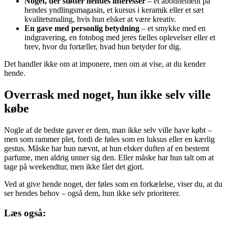
Noget, der støtter hendes interesser
– et abonnement på
hendes yndlingsmagasin, et kursus i keramik eller et sæt
kvalitetsmaling, hvis hun elsker at være kreativ.
En gave med personlig betydning
– et smykke med en
indgravering, en fotobog med jeres fælles oplevelser eller et
brev, hvor du fortæller, hvad hun betyder for dig.
Det handler ikke om at imponere, men om at vise, at du kender
hende.
Overrask med noget, hun ikke selv ville
købe
Nogle af de bedste gaver er dem, man ikke selv ville have købt –
men som rammer plet, fordi de føles som en luksus eller en kærlig
gestus. Måske har hun nævnt, at hun elsker duften af en bestemt
parfume, men aldrig unner sig den. Eller måske har hun talt om at
tage på weekendtur, men ikke fået det gjort.
Ved at give hende noget, der føles som en forkælelse, viser du, at du
ser hendes behov – også dem, hun ikke selv prioriterer.
Læs også: