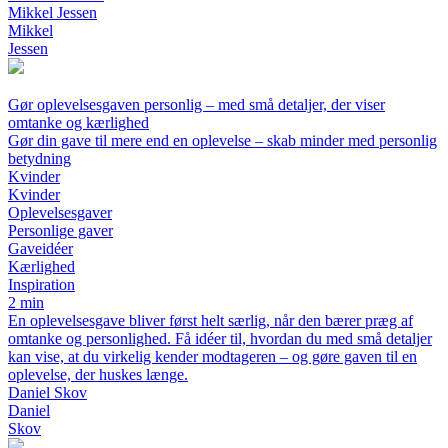
Mikkel Jessen
Mikkel
Jessen
Gør oplevelsesgaven personlig – med små detaljer, der viser
omtanke og kærlighed
Gør din gave til mere end en oplevelse – skab minder med personlig
betydning
Kvinder
Kvinder
Oplevelsesgaver
Personlige gaver
Gaveidéer
Kærlighed
Inspiration
2 min
En oplevelsesgave bliver først helt særlig, når den bærer præg af
omtanke og personlighed. Få idéer til, hvordan du med små detaljer
kan vise, at du virkelig kender modtageren – og gøre gaven til en
oplevelse, der huskes længe.
Daniel Skov
Daniel
Skov