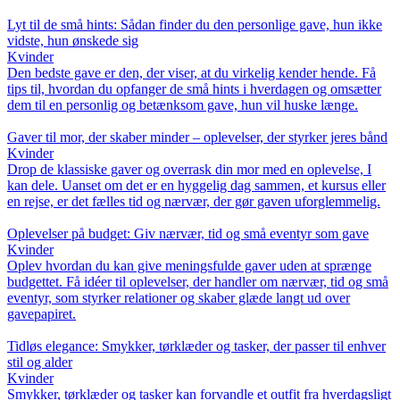
Lyt til de små hints: Sådan finder du den personlige gave, hun ikke
vidste, hun ønskede sig
Kvinder
Den bedste gave er den, der viser, at du virkelig kender hende. Få
tips til, hvordan du opfanger de små hints i hverdagen og omsætter
dem til en personlig og betænksom gave, hun vil huske længe.
Gaver til mor, der skaber minder – oplevelser, der styrker jeres bånd
Kvinder
Drop de klassiske gaver og overrask din mor med en oplevelse, I
kan dele. Uanset om det er en hyggelig dag sammen, et kursus eller
en rejse, er det fælles tid og nærvær, der gør gaven uforglemmelig.
Oplevelser på budget: Giv nærvær, tid og små eventyr som gave
Kvinder
Oplev hvordan du kan give meningsfulde gaver uden at sprænge
budgettet. Få idéer til oplevelser, der handler om nærvær, tid og små
eventyr, som styrker relationer og skaber glæde langt ud over
gavepapiret.
Tidløs elegance: Smykker, tørklæder og tasker, der passer til enhver
stil og alder
Kvinder
Smykker, tørklæder og tasker kan forvandle et outfit fra hverdagsligt