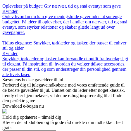
Oplevelser på budget: Giv nærvær, tid og små eventyr som gave
Kvinder
Oplev hvordan du kan give meningsfulde gaver uden at sprænge
budgettet. Få idéer til oplevelser, der handler om nærvær, tid og små
eventyr, som styrker relationer og skaber glæde langt ud over
gavepapiret.
Tidløs elegance: Smykker, tørklæder og tasker, der passer til enhver
stil og alder
Kvinder
Smykker, tørklæder og tasker kan forvandle et outfit fra hverdagsligt
til elegant. Få inspiration til, hvordan du vælger tidløse accessories,
der passer til din stil, og som understreger din personlighed gennem
alle livets faser.
Sæsonens bedste gaveidéer til jul
Forbered dig til julegaveindkøbene med vores omfattende guide til
de bedste gaveidéer til jul. Uanset om du leder efter noget klassisk,
trendy eller hjemmelavet, vil denne e-bog inspirere dig til at finde
den perfekte gave.
Download e-bogen nu
Hold dig opdateret – tilmeld dig
Bliv en del af klubben og få gode råd direkte i din indbakke - helt
gratis.