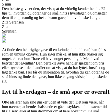
5 min
Den bedste gave er den, der viser, at du virkelig kender hende. Få
tips til, hvordan du opfanger de små hints i hverdagen og omsætter
dem til en personlig og betænksom gave, hun vil huske længe.
Zita Sørensen
Zita
Sørensen
At finde den helt rigtige gave til en kvinde, du holder af, kan føles
som en umulig opgave. Hun siger måske, at hun ikke ønsker sig
noget, eller at hun “bare vil have noget personligt”. Men hvad
betyder det egentlig? Den perfekte gave handler sjældent om pris
eller størrelse – den handler om at vise, at du har lyttet, forstået og
lagt tanke bag. Her får du inspiration til, hvordan du kan opfange de
små hints og finde den gave, hun ikke engang vidste, hun ønskede
sig.
Lyt til hverdagen – de små spor er overalt
Ofte afslører hun sine ønsker uden at vide det. Det kan være, når
hun nævner, at hendes halskæde er gået i stykker, at hun savner tid
til sig selv, eller at hun drømmer om at lære noget nyt. De små