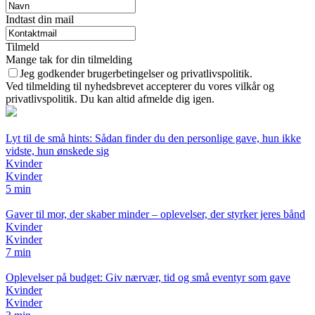
Indtast din mail
Tilmeld
Mange tak for din tilmelding
Jeg godkender brugerbetingelser og privatlivspolitik.
Ved tilmelding til nyhedsbrevet accepterer du vores vilkår og
privatlivspolitik. Du kan altid afmelde dig igen.
Lyt til de små hints: Sådan finder du den personlige gave, hun ikke
vidste, hun ønskede sig
Kvinder
Kvinder
5 min
Gaver til mor, der skaber minder – oplevelser, der styrker jeres bånd
Kvinder
Kvinder
7 min
Oplevelser på budget: Giv nærvær, tid og små eventyr som gave
Kvinder
Kvinder