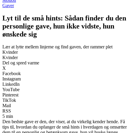
Motion
Gaver
Lyt til de små hints: Sådan finder du den
personlige gave, hun ikke vidste, hun
ønskede sig
Lær at lytte mellem linjerne og find gaven, der rammer plet
Kvinder
Kvinder
Del og spred varme
X
Facebook
Instagram
LinkedIn
YouTube
Pinterest
TikTok
Mail
RSS
5 min
Den bedste gave er den, der viser, at du virkelig kender hende. Få
tips til, hvordan du opfanger de små hints i hverdagen og omsætter
dem til en personlig og betænksom gave, hun vil huske længe.