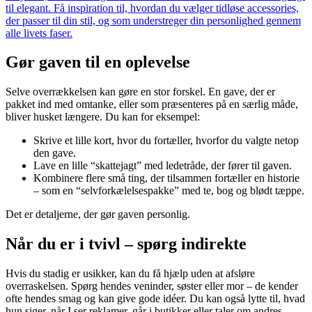
til elegant. Få inspiration til, hvordan du vælger tidløse accessories,
der passer til din stil, og som understreger din personlighed gennem
alle livets faser.
Gør gaven til en oplevelse
Selve overrækkelsen kan gøre en stor forskel. En gave, der er
pakket ind med omtanke, eller som præsenteres på en særlig måde,
bliver husket længere. Du kan for eksempel:
Skrive et lille kort, hvor du fortæller, hvorfor du valgte netop
den gave.
Lave en lille “skattejagt” med ledetråde, der fører til gaven.
Kombinere flere små ting, der tilsammen fortæller en historie
– som en “selvforkælelsespakke” med te, bog og blødt tæppe.
Det er detaljerne, der gør gaven personlig.
Når du er i tvivl – spørg indirekte
Hvis du stadig er usikker, kan du få hjælp uden at afsløre
overraskelsen. Spørg hendes veninder, søster eller mor – de kender
ofte hendes smag og kan give gode idéer. Du kan også lytte til, hvad
hun siger, når I ser reklamer, går i butikker eller taler om andres