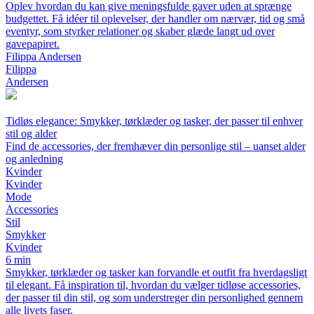
Oplev hvordan du kan give meningsfulde gaver uden at sprænge
budgettet. Få idéer til oplevelser, der handler om nærvær, tid og små
eventyr, som styrker relationer og skaber glæde langt ud over
gavepapiret.
Filippa Andersen
Filippa
Andersen
Tidløs elegance: Smykker, tørklæder og tasker, der passer til enhver
stil og alder
Find de accessories, der fremhæver din personlige stil – uanset alder
og anledning
Kvinder
Kvinder
Mode
Accessories
Stil
Smykker
Kvinder
6 min
Smykker, tørklæder og tasker kan forvandle et outfit fra hverdagsligt
til elegant. Få inspiration til, hvordan du vælger tidløse accessories,
der passer til din stil, og som understreger din personlighed gennem
alle livets faser.