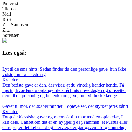
Pinterest
TikTok
Mail
RSS
Zita Sørensen
Zita
Sørensen
Læs også:
Lyt til de små hints: Sådan finder du den personlige gave, hun ikke
vidste, hun ønskede sig
Kvinder
Den bedste gave er den, der viser, at du virkelig kender hende. Få
tips til, hvordan du opfanger de små hints i hverdagen og omsætter
dem til en personlig og betænksom gave, hun vil huske længe.
Gaver til mor, der skaber minder – oplevelser, der styrker jeres bånd
Kvinder
Drop de klassiske gaver og overrask din mor med en oplevelse, I
kan dele. Uanset om det er en hyggelig dag sammen, et kursus eller
en rejse, er det fælles tid og nærvær, der gør gaven uforglemmelig.