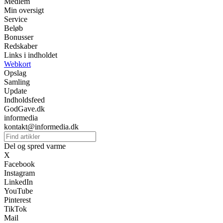
Medlem
Min oversigt
Service
Beløb
Bonusser
Redskaber
Links i indholdet
Webkort
Opslag
Samling
Update
Indholdsfeed
GodGave.dk
informedia
kontakt@informedia.dk
Del og spred varme
X
Facebook
Instagram
LinkedIn
YouTube
Pinterest
TikTok
Mail