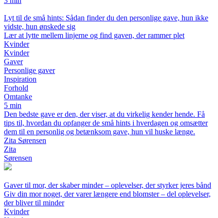
3 min
Lyt til de små hints: Sådan finder du den personlige gave, hun ikke
vidste, hun ønskede sig
Lær at lytte mellem linjerne og find gaven, der rammer plet
Kvinder
Kvinder
Gaver
Personlige gaver
Inspiration
Forhold
Omtanke
5 min
Den bedste gave er den, der viser, at du virkelig kender hende. Få
tips til, hvordan du opfanger de små hints i hverdagen og omsætter
dem til en personlig og betænksom gave, hun vil huske længe.
Zita Sørensen
Zita
Sørensen
Gaver til mor, der skaber minder – oplevelser, der styrker jeres bånd
Giv din mor noget, der varer længere end blomster – del oplevelser,
der bliver til minder
Kvinder